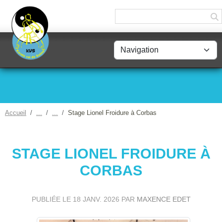
Panneau de gestion des cookies
Accueil
Stage Lionel Froidure à Corbas
STAGE LIONEL FROIDURE À
CORBAS
PUBLIÉE LE
18 JANV. 2026
PAR
MAXENCE EDET