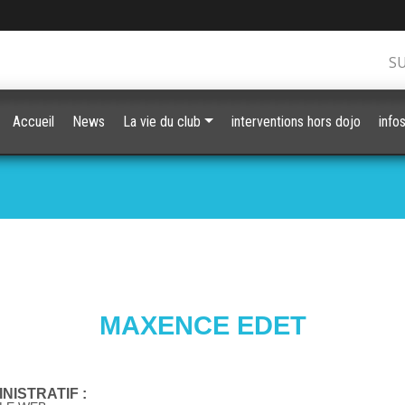
S
Accueil
News
La vie du club
interventions hors dojo
info
MAXENCE EDET
NISTRATIF :