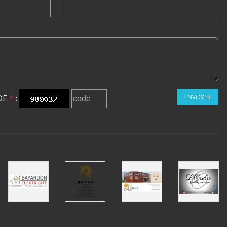
DE
*
:
ENVOYER