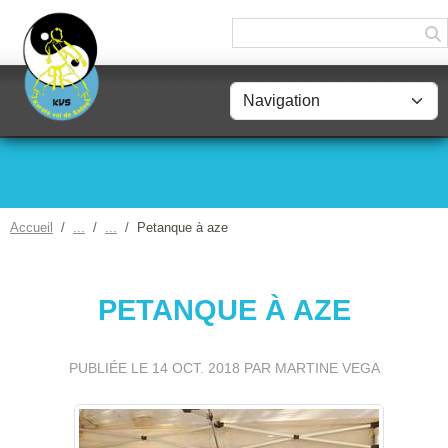
Panneau de gestion des cookies
Accueil
Petanque à aze
PETANQUE À AZE
PUBLIÉE LE
14 OCT. 2018
PAR MARTINE VEGA