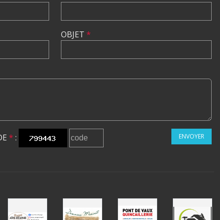
OBJET
*
DE
*
:
ENVOYER