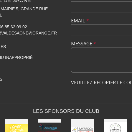
L DE SAÔNE
A MAIRIE 5, GRANDE RUE
L
EMAIL
*
06.85.62.09.02
BVALDESAONE@ORANGE.FR
MESSAGE
*
LES
U INAPPROPRIÉ
S
VEUILLEZ RECOPIER LE CO
LES SPONSORS DU CLUB