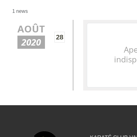
1 news
AOÛT
28
2020